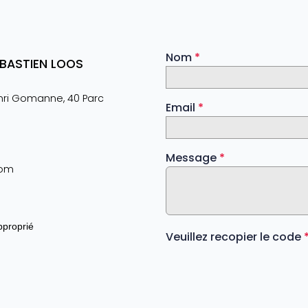
Nom
*
ÉBASTIEN LOOS
nri Gomanne, 40 Parc
Email
*
Message
*
com
pproprié
Veuillez recopier le code