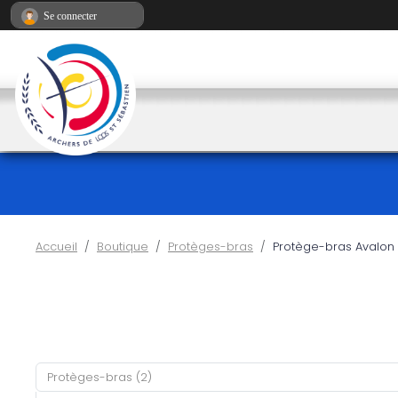
Panneau de gestion des cookies
Se connecter
Accueil
Boutique
Protèges-bras
Protège-bras Avalon